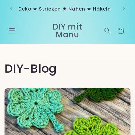
Direkt
♥ Dic
zum
Deko ★ Stricken ★ Nähen ★ Häkeln
Inhalt
DIY mit
Warenkorb
Manu
DIY-Blog