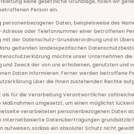
rbeitung keine gesetzliche Grundlage, holen wir gene
 betroffenen Person ein.
g personenbezogener Daten, beispielsweise des Name
il-Adresse oder Telefonnummer einer betroffenen Per
ng mit der Datenschutz-Grundverordnung und in Über
 Manu geltenden landesspezifischen Datenschutzbes
Datenschutzerklärung möchte unser Unternehmen die Ö
g und Zweck der von uns erhobenen, genutzten und v
en Daten informieren. Ferner werden betroffene Pe
utzerklärung über die ihnen zustehenden Rechte aufg
 als für die Verarbeitung Verantwortlicher zahlreich
e Maßnahmen umgesetzt, um einen möglichst lückenl
rnetseite verarbeiteten personenbezogenen Daten sic
Internetbasierte Datenübertragungen grundsätzlic
n aufweisen, sodass ein absoluter Schutz nicht gewä