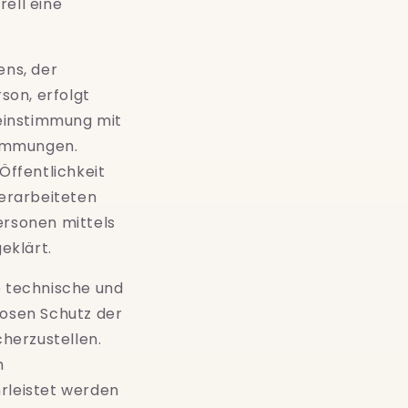
rell eine
ns, der
son, erfolgt
einstimmung mit
timmungen.
ffentlichkeit
erarbeiteten
rsonen mittels
eklärt.
e technische und
osen Schutz der
herzustellen.
h
hrleistet werden