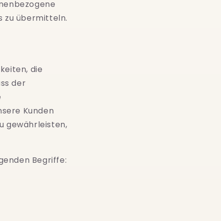
sonenbezogene
s zu übermitteln.
keiten, die
ss der
e
unsere Kunden
u gewährleisten,
genden Begriffe: