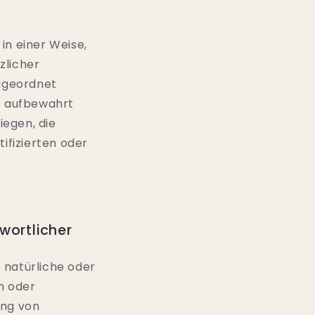
n einer Weise,
zlicher
zugeordnet
t aufbewahrt
egen, die
ifizierten oder
wortlicher
e natürliche oder
in oder
ung von