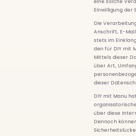
eine solche Vera
Einwilligung der
Die Verarbeitun
Anschrift, E-Ma
stets im Einkla
den für DIY mit
Mittels dieser 
über Art, Umfan
personenbezogen
dieser Datensch
DIY mit Manu
hat
organisatorisch
über diese Inte
Dennoch können 
Sicherheitslücke