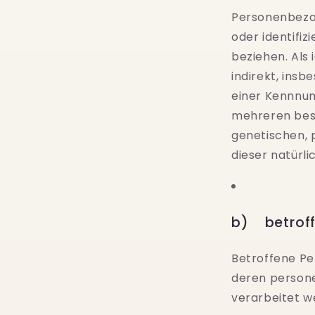
Personenbezoge
oder identifi
beziehen. Als 
indirekt, ins
einer Kennnum
mehreren beso
genetischen, p
dieser natürli
b) betroff
Betroffene Per
deren person
verarbeitet w