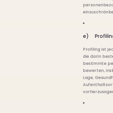
personenbezog
einzuschränke
e) Profilin
Profiling ist
die darin bes
bestimmte per
bewerten, ins
Lage, Gesundhe
Aufenthaltsor
vorherzusage