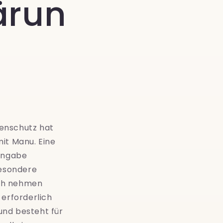
ärun
tenschutz hat
mit Manu
. Eine
 Angabe
besondere
uch nehmen
erforderlich
und besteht für