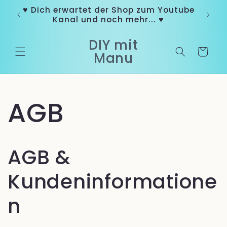
Direkt
♥ Dich erwartet der Shop zum Youtube
zum
ln
Kanal und noch mehr... ♥
Inhalt
DIY mit
Warenkorb
Manu
AGB
AGB &
Kundeninformatione
n